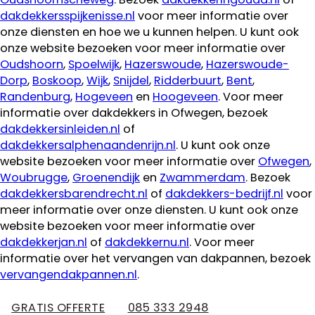
dakdekkersspijkenisse.nl
voor meer informatie over
onze diensten en hoe we u kunnen helpen. U kunt ook
onze website bezoeken voor meer informatie over
Oudshoorn
,
Spoelwijk
,
Hazerswoude
,
Hazerswoude-
Dorp
,
Boskoop
,
Wijk
,
Snijdel
,
Ridderbuurt
,
Bent
,
Randenburg
,
Hogeveen
en
Hoogeveen
. Voor meer
informatie over dakdekkers in Ofwegen, bezoek
dakdekkersinleiden.nl
of
dakdekkersalphenaandenrijn.nl
. U kunt ook onze
website bezoeken voor meer informatie over
Ofwegen
,
Woubrugge
,
Groenendijk
en
Zwammerdam
. Bezoek
dakdekkersbarendrecht.nl
of
dakdekkers-bedrijf.nl
voor
meer informatie over onze diensten. U kunt ook onze
website bezoeken voor meer informatie over
dakdekkerjan.nl
of
dakdekkernu.nl
. Voor meer
informatie over het vervangen van dakpannen, bezoek
vervangendakpannen.nl
.
GRATIS OFFERTE
085 333 2948