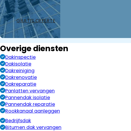
GRATIS OFFERTE
Overige diensten
Dakinspectie
Dakisolatie
Dakreiniging
Dakrenovatie
Dakreparatie
Panlatten vervangen
Pannendak isolatie
Pannendak reparatie
Rookkanaal aanleggen
Bedrijfsdak
Bitumen dak vervangen