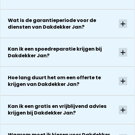
absoluut een
herstel. Nu 1
houden ze je
aanrader!
week later wil
goed op de
dakdekker Ja
hoogte van d
Wat is de garantieperiode voor de
bedanken
stand van
diensten van Dakdekker Jan?
voor de
zaken.
uitvoering en
De reparatie
zijn
gaat
Kan ik een spoedreparatie krijgen bij
vriendelijkheid
vervolgens
Dakdekker Jan?
Het is nog
conform
steeds
afspraak en
droog!!! Dus
onverwachte
Hoe lang duurt het om een offerte te
zeker een 5
zaken die ze
krijgen van Dakdekker Jan?
sterren revie
tegenkomen
waard door
worden
zijn
vakkundig
vakkundighei
Kan ik een gratis en vrijblijvend advies
gerepareerd
krijgen bij Dakdekker Jan?
en snelle
zonder extra
service
kosten. Maar
ook dan
Waarom moet ik kiezen voor Dakdekker