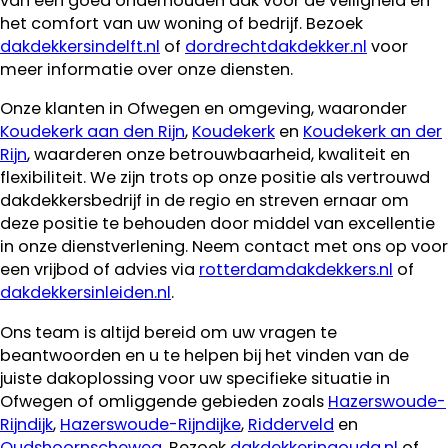
van een goed onderhouden dak voor de veiligheid en
het comfort van uw woning of bedrijf. Bezoek
dakdekkersindelft.nl
of
dordrechtdakdekker.nl
voor
meer informatie over onze diensten.
Onze klanten in Ofwegen en omgeving, waaronder
Koudekerk aan den Rijn
,
Koudekerk
en
Koudekerk an der
Rijn
, waarderen onze betrouwbaarheid, kwaliteit en
flexibiliteit. We zijn trots op onze positie als vertrouwd
dakdekkersbedrijf in de regio en streven ernaar om
deze positie te behouden door middel van excellentie
in onze dienstverlening. Neem contact met ons op voor
een vrijbod of advies via
rotterdamdakdekkers.nl
of
dakdekkersinleiden.nl
.
Ons team is altijd bereid om uw vragen te
beantwoorden en u te helpen bij het vinden van de
juiste dakoplossing voor uw specifieke situatie in
Ofwegen of omliggende gebieden zoals
Hazerswoude-
Rijndijk
,
Hazerswoude-Rijndijke
,
Ridderveld
en
Oudshoornscheweg
. Bezoek
dakdekkeringouda.nl
of