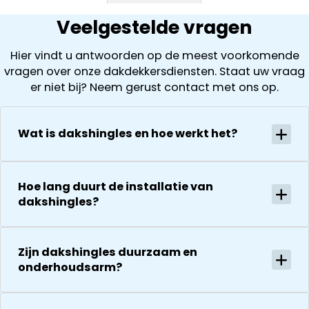
het loskoppel
schoorsteen
uit wat ze zijn
Veelgestelde vragen
en
achterstallig
tegengekom
terugplaatse
onderhoud
( laten ook
Hier vindt u antwoorden op de meest voorkomende
van de
had. Wij
foto’s zien). D
vragen over onze dakdekkersdiensten. Staat uw vraag
zonnepanelen
kregen direct
offerte is
er niet bij? Neem gerust contact met ons op.
Alles goed
een offerte
vervolgens
gecoördineer
uitgewerkt en
helder en
en
na 1 week late
gedurende he
Wat is dakshingles en hoe werkt het?
georganiseer
al helemaal
hele proces
absoluut een
herstel. Nu 1
houden ze je
aanrader!
week later wil
goed op de
Hoe lang duurt de installatie van
dakdekker Ja
hoogte van d
dakshingles?
bedanken
stand van
voor de
zaken.
uitvoering en
De reparatie
zijn
Zijn dakshingles duurzaam en
gaat
vriendelijkheid
onderhoudsarm?
vervolgens
Het is nog
conform
steeds
afspraak en