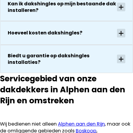
droog!!! Dus
onverwachte
Kan ik dakshingles op mijn bestaande dak
zeker een 5
installeren?
zaken die ze
sterren revie
tegenkomen
waard door
worden
zijn
vakkundig
Hoeveel kosten dakshingles?
vakkundighei
gerepareerd
en snelle
zonder extra
service
kosten. Maar
Biedt u garantie op dakshingles
ook dan
installaties?
communeren
ze goed en
Servicegebied van onze
transparant. I
kan ze
dakdekkers in Alphen aan den
aanraden.
Rijn en omstreken
Wij bedienen niet alleen
Alphen aan den Rijn
, maar ook
de omliggende gebieden zoals
Boskoop
,