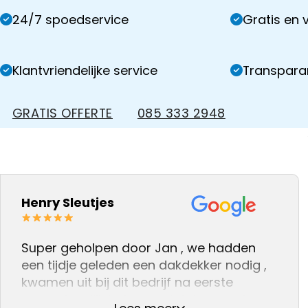
24/7 spoedservice
Gratis en v
Klantvriendelijke service
Transparan
GRATIS OFFERTE
085 333 2948
Henry Sleutjes
Super geholpen door Jan , we hadden
een tijdje geleden een dakdekker nodig ,
kwamen uit bij dit bedrijf na eerste
gesprek gelijk het gevoel dat we met