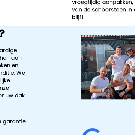
vroegtijdig aanpakken, 
van de schoorsteen in
blijft.
?
ardige
phen aan
eken en
ditie. We
ijke
onze
or uw dak
 garantie