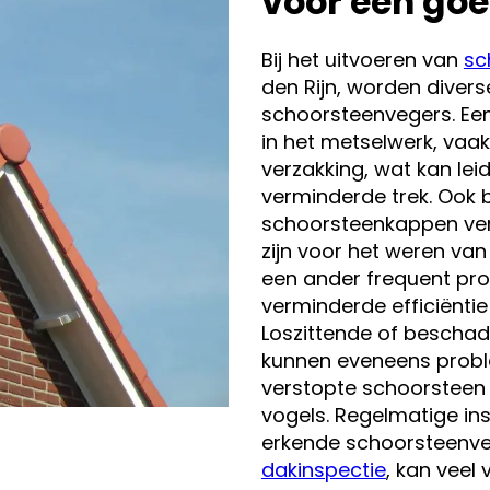
voor een go
Bij het uitvoeren van
sc
den Rijn, worden diver
schoorsteenvegers. Een
in het metselwerk, vaa
verzakking, wat kan le
verminderde trek. Ook
schoorsteenkappen ver
zijn voor het weren van
een ander frequent pro
verminderde efficiënti
Loszittende of bescha
kunnen eveneens probl
verstopte schoorsteen
vogels. Regelmatige in
erkende schoorsteenve
dakinspectie
, kan vee