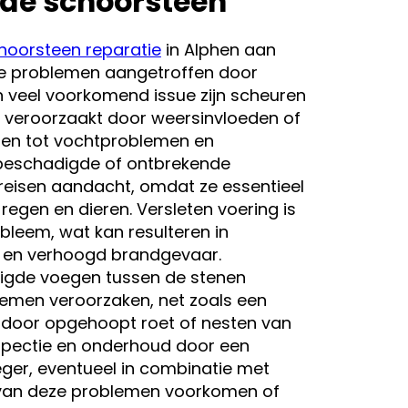
ede schoorsteen
hoorsteen reparatie
in Alphen aan
se problemen aangetroffen door
 veel voorkomend issue zijn scheuren
k veroorzaakt door weersinvloeden of
iden tot vochtproblemen en
 beschadigde of ontbrekende
eisen aandacht, omdat ze essentieel
 regen en dieren. Versleten voering is
bleem, wat kan resulteren in
e en verhoogd brandgevaar.
digde voegen tussen de stenen
emen veroorzaken, net zoals een
 door opgehoopt roet of nesten van
spectie en onderhoud door een
ger, eventueel in combinatie met
l van deze problemen voorkomen of