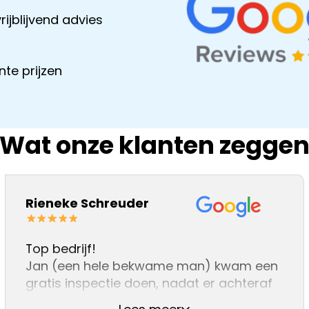
rijblijvend advies
te prijzen
Wat onze klanten zegge
Pierre akkermans
Rieneke Schreuder
Top bedrijf!
Jan (een hele bekwame man) kwam een
gratis inspectie doen, nadat er achteraf
gebleken, een ‘niet vakman’ ons dak