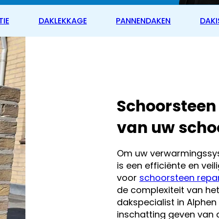
TIE
DAKLEKKAGE
PANNENDAKEN
DAKI
Schoorsteen
van uw scho
Om uw verwarmingssyst
is een efficiënte en vei
voor
schoorsteen repar
de complexiteit van he
dakspecialist in Alphe
inschatting geven va