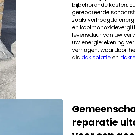
bijbehorende kosten. 
gerepareerde schoorste
zoals verhoogde energi
en koolmonoxidevergifti
levensduur van uw ver
uw energierekening ve
verhogen, waardoor het 
als
dakisolatie
en
dakr
Gemeenschap
reparatie ui