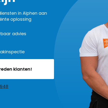
iensten in Alphen aan
iënte oplossing
baar advies
dakinspectie
vreden klanten!
2948