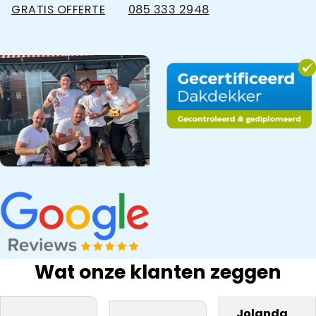
GRATIS OFFERTE
085 333 2948
Wat onze klanten zeggen
bedrijf na onze
Snel gewerkt.
materiaal. Zij
Dakdekker Ja
ervaring
Prima
Jolanda
vakmannen