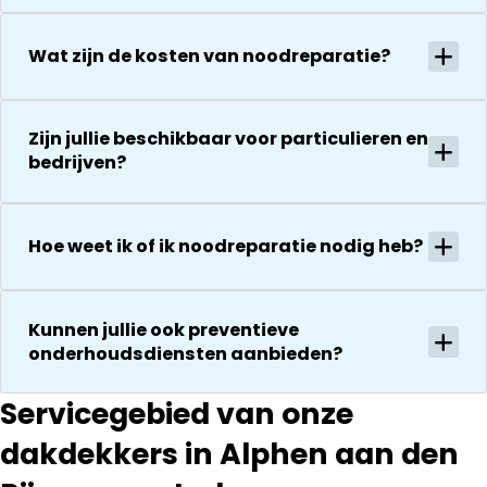
uitvoering en
De reparatie
zijn
gaat
Wat zijn de kosten van noodreparatie?
vriendelijkheid
vervolgens
Het is nog
conform
steeds
afspraak en
droog!!! Dus
onverwachte
Zijn jullie beschikbaar voor particulieren en
zeker een 5
bedrijven?
zaken die ze
sterren revie
tegenkomen
waard door
worden
zijn
vakkundig
Hoe weet ik of ik noodreparatie nodig heb?
vakkundighei
gerepareerd
en snelle
zonder extra
service
kosten. Maar
Kunnen jullie ook preventieve
ook dan
onderhoudsdiensten aanbieden?
communeren
ze goed en
Servicegebied van onze
transparant. I
kan ze
dakdekkers in Alphen aan den
aanraden.