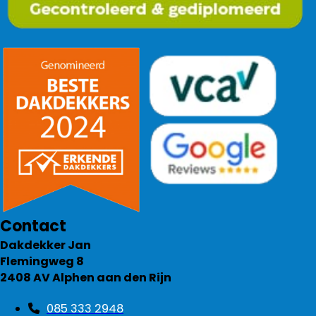
Contact
Dakdekker Jan
Flemingweg 8
2408 AV Alphen aan den Rijn
085 333 2948