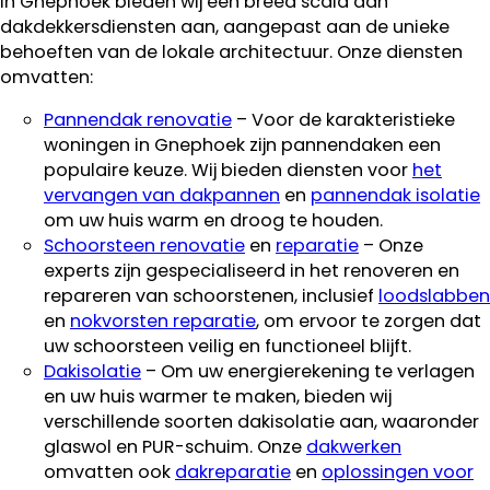
In Gnephoek bieden wij een breed scala aan
dakdekkersdiensten aan, aangepast aan de unieke
behoeften van de lokale architectuur. Onze diensten
omvatten:
Pannendak renovatie
– Voor de karakteristieke
woningen in Gnephoek zijn pannendaken een
populaire keuze. Wij bieden diensten voor
het
vervangen van dakpannen
en
pannendak isolatie
om uw huis warm en droog te houden.
Schoorsteen renovatie
en
reparatie
– Onze
experts zijn gespecialiseerd in het renoveren en
repareren van schoorstenen, inclusief
loodslabben
en
nokvorsten reparatie
, om ervoor te zorgen dat
uw schoorsteen veilig en functioneel blijft.
Dakisolatie
– Om uw energierekening te verlagen
en uw huis warmer te maken, bieden wij
verschillende soorten dakisolatie aan, waaronder
glaswol en PUR-schuim. Onze
dakwerken
omvatten ook
dakreparatie
en
oplossingen voor