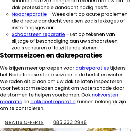
schade. Deze zijn dringende tekenen dat uw platte
dak professionele aandacht nodig heeft.
Noodreparatie
– Wees alert op acute problemen
die directe aandacht vereisen, zoals lekkages of
instortingsgevaar.
Schoorsteen reparatie
– Let op tekenen van
slijtage of beschadiging aan uw schoorsteen,
zoals scheuren of loszittende stenen.
Stormseizoen en dakreparaties
We krijgen meer oproepen voor
dakreparaties
tijdens
het Nederlandse stormseizoen in de herfst en winter.
We raden altijd aan om uw dak te laten inspecteren
voor het stormseizoen begint om waterschade door
de stormen te helpen voorkomen. Ook
nokvorsten
reparatie
en
dakkapel reparatie
kunnen belangrijk zijn
om te controleren.
GRATIS OFFERTE
085 333 2948