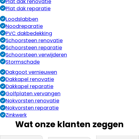
Plat dak renovatie
Plat dak reparatie
Loodslabben
Noodreparatie
PVC dakbedekking
Schoorsteen renovatie
Schoorsteen reparatie
Schoorsteen verwijderen
Stormschade
Dakgoot vernieuwen
Dakkapel renovatie
Dakkapel reparatie
Golfplaten vervangen
Nokvorsten renovatie
Nokvorsten reparatie
Zinkwerk
Wat onze klanten zeggen
bedrijf na onze
Snel gewerkt.
materiaal. Zij
Dakdekker Ja