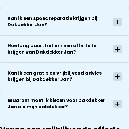
voor de
zaken.
uitvoering en
De reparatie
zijn
gaat
Kan ik een spoedreparatie krijgen bij
vriendelijkheid
vervolgens
Dakdekker Jan?
Het is nog
conform
steeds
afspraak en
droog!!! Dus
onverwachte
Hoe lang duurt het om een offerte te
zeker een 5
zaken die ze
krijgen van Dakdekker Jan?
sterren revie
tegenkomen
waard door
worden
zijn
vakkundig
vakkundighei
Kan ik een gratis en vrijblijvend advies
gerepareerd
krijgen bij Dakdekker Jan?
en snelle
zonder extra
service
kosten. Maar
ook dan
Waarom moet ik kiezen voor Dakdekker
communeren
Jan als mijn dakdekker?
ze goed en
transparant. I
kan ze
aanraden.