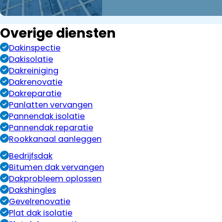
Overige diensten
Dakinspectie
Dakisolatie
Dakreiniging
Dakrenovatie
Dakreparatie
Panlatten vervangen
Pannendak isolatie
Pannendak reparatie
Rookkanaal aanleggen
Bedrijfsdak
Bitumen dak vervangen
Dakprobleem oplossen
Dakshingles
Gevelrenovatie
Plat dak isolatie